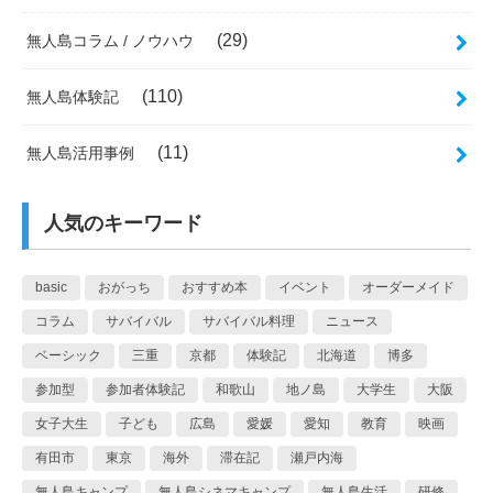
(29)
無人島コラム / ノウハウ
(110)
無人島体験記
(11)
無人島活用事例
人気のキーワード
basic
おがっち
おすすめ本
イベント
オーダーメイド
コラム
サバイバル
サバイバル料理
ニュース
ベーシック
三重
京都
体験記
北海道
博多
参加型
参加者体験記
和歌山
地ノ島
大学生
大阪
女子大生
子ども
広島
愛媛
愛知
教育
映画
有田市
東京
海外
滞在記
瀬戸内海
無人島キャンプ
無人島シネマキャンプ
無人島生活
研修