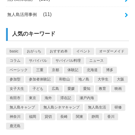
(11)
無人島活用事例
人気のキーワード
basic
おがっち
おすすめ本
イベント
オーダーメイド
コラム
サバイバル
サバイバル料理
ニュース
ベーシック
三重
京都
体験記
北海道
博多
参加型
参加者体験記
和歌山
地ノ島
大学生
大阪
女子大生
子ども
広島
愛媛
愛知
教育
映画
有田市
東京
海外
滞在記
瀬戸内海
無人島キャンプ
無人島シネマキャンプ
無人島生活
研修
神奈川
福岡
貸切
長崎
関東
静岡
香川
鹿児島