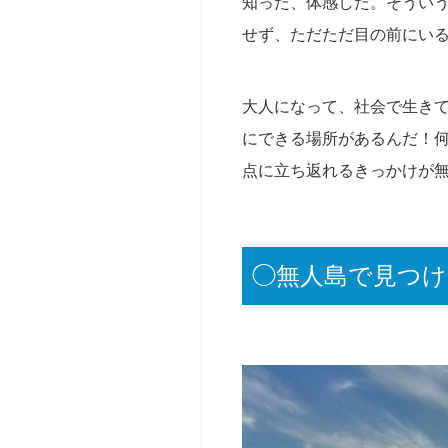
知った、体感した。そうい
撮
影・
せず、ただただ目の前にい
ロ
ケ
（t
大人になって、社会で生き
v・
にできる場所があるんだ！
y
o
点に立ち返れるきっかけが
u
t
u
b
◯無人島で見つ
e
等）
サ
ー
ク
ル・
団
体