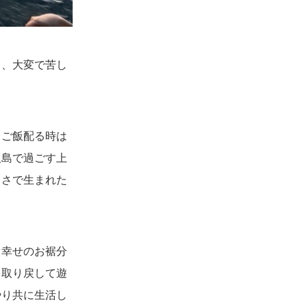
ら、大変で苦し
。ご飯配る時は
人島で過ごす上
しさで生まれた
て幸せのお裾分
を取り戻して遊
やり共に生活し