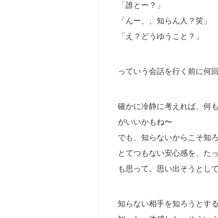
「誰とー？」
無
人
「んー、、知らん人？笑」
島
「え？どうゆうこと？」
セ
レ
ク
っていう会話を行く前に何回
ト
法
人
確かに冷静に考えれば、何
向
がいいかもね〜
け
（社
でも、知らないからこそ知ろ
内
とてつもない安心感を、たっ
行
事・
も思って。思い出そうとして
研
修
等）
知らない相手を知ろうとす