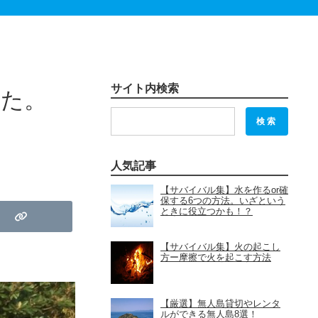
サイト内検索
した。
検索
人気記事
【サバイバル集】水を作るor確
保する6つの方法。いざという
ときに役立つかも！？
【サバイバル集】火の起こし
方ー摩擦で火を起こす方法
【厳選】無人島貸切やレンタ
ルができる無人島8選！