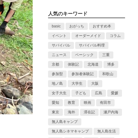
人気のキーワード
basic
おがっち
おすすめ本
イベント
オーダーメイド
コラム
サバイバル
サバイバル料理
ニュース
ベーシック
三重
京都
体験記
北海道
博多
参加型
参加者体験記
和歌山
地ノ島
大学生
大阪
女子大生
子ども
広島
愛媛
愛知
教育
映画
有田市
東京
海外
滞在記
瀬戸内海
無人島キャンプ
無人島シネマキャンプ
無人島生活