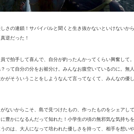
優しさの連鎖！サバイバルと聞くと生き抜かないといけないか
、真逆だった！
全員で拍手して喜んで、自分が釣ったんかってくらい興奮して
ね？って自分の分をお裾分け。みんなお腹空いているのに。無
誰かがそういうことをしようなんて言ってなくて、みんなの優
常がないからこそ、島で見つけたもの、作ったものをシェアし
なに豊かになるんだって知れた！小学生の頃の無邪気な気持ち
違うのは、大人になって培われた優しさを持って、相手を想い