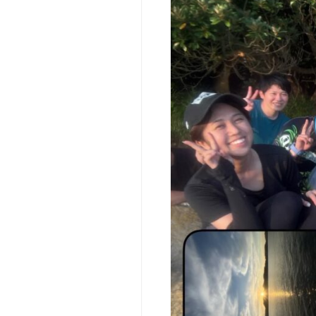
タ
シ
人
ッ
ッ
向
フ
ク
け
キ
法
ャ
人
ン
向
プ
け
（2
（社
泊
内
3
行
日）
事・
【参
研
加
修
型】
等）
ベ
撮
ー
影・
シ
ロ
ッ
ケ
ク
（t
キ