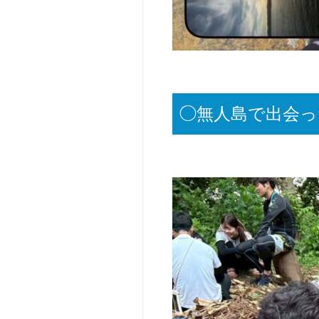
v、
ャ
y
ン
o
プ
u
姫
t
路
u
【参
b
◯無人島で出会っ
加
e
型】
等）
ベ
サ
ー
ー
シ
ク
ッ
ル・
ク
団
キ
体
ャ
向
ン
け
プ
博
教
多