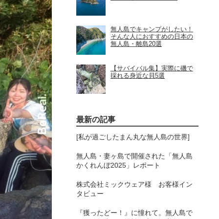
無人島でキャンプがしたい！
そんな人におすすめの日本の
無人島・離島20選
【サバイバル集】実際に磯で
採れる身近な貝5選
最新の記事
[私が過ごしたまん丸な無人島の世界]
無人島・妻ヶ島で開催された「無人島
かくれんぼ2025」レポート
株式会社ミックウェア様 お客様イン
タビュー
『獲ったどー！』に憧れて。無人島で