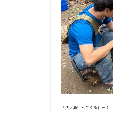
育
機
【参
関
加
向
型】
け
ベ
ー
そ
シ
の
ッ
他
ク
の
キ
お
ャ
問
ン
い
プ
合
愛
わ
知
せ
【仲
間
と
行
「無人島行ってくるわー！
く】