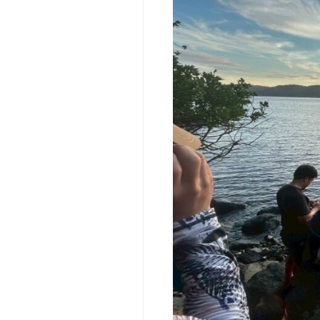
向
け
教
育
機
関
向
け