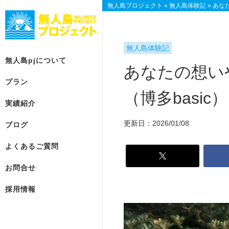
無人島プロジェクト
»
無人島体験記
»
あな
無人島体験記
無人島pjについて
あなたの想い
プラン
（博多basic）
実績紹介
無
プ
総
人
ラ
合
更新日：2026/01/08
ブログ
島
ン
お
p
一
問
よくあるご質問
j
覧
合
に
せ
お問合せ
【参
つ
加
【参
い
採用情報
型】
加
て
ベ
型】
ス
ー
個