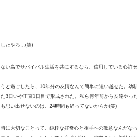
したやろ…(笑)
もない島でサバイバル生活を共にするなら、信用している心許
うと過ごしたら、10年分の友情なんて簡単に追い越せた。幼
た3日いや正直1日目で形成された。私ら何年前から友達やっ
も思い出せないのは、24時間も経ってないからか(笑)
る時に大切なことって、純粋な好奇心と相手への敬意なんだな