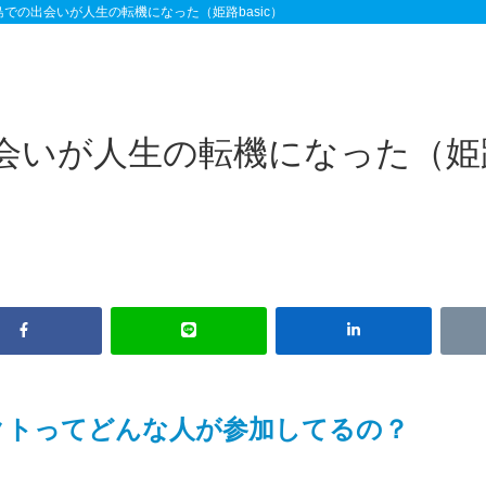
島での出会いが人生の転機になった（姫路basic）
会いが人生の転機になった（姫路b
クトってどんな人が参加してるの？