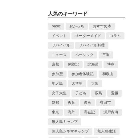
人気のキーワード
basic
おがっち
おすすめ本
イベント
オーダーメイド
コラム
サバイバル
サバイバル料理
ニュース
ベーシック
三重
京都
体験記
北海道
博多
参加型
参加者体験記
和歌山
地ノ島
大学生
大阪
女子大生
子ども
広島
愛媛
愛知
教育
映画
有田市
東京
海外
滞在記
瀬戸内海
無人島キャンプ
無人島シネマキャンプ
無人島生活