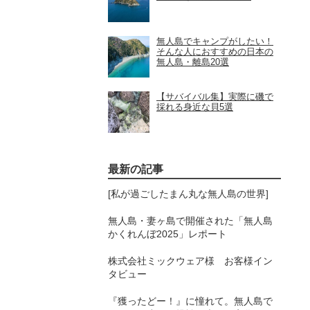
無人島でキャンプがしたい！
そんな人におすすめの日本の
無人島・離島20選
【サバイバル集】実際に磯で
採れる身近な貝5選
最新の記事
[私が過ごしたまん丸な無人島の世界]
無人島・妻ヶ島で開催された「無人島
かくれんぼ2025」レポート
株式会社ミックウェア様 お客様イン
タビュー
『獲ったどー！』に憧れて。無人島で