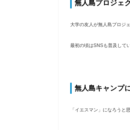
無人島プロジェ
v、
ャ
y
ン
o
プ
u
姫
大学の友人が無人島プロジ
t
路
u
【参
b
最初の頃はSNSも普及して
加
e
型】
等）
ベ
サ
ー
ー
シ
ク
ッ
ル・
無人島キャンプ
ク
団
キ
体
ャ
向
ン
「イエスマン」になろうと
け
プ
博
教
多