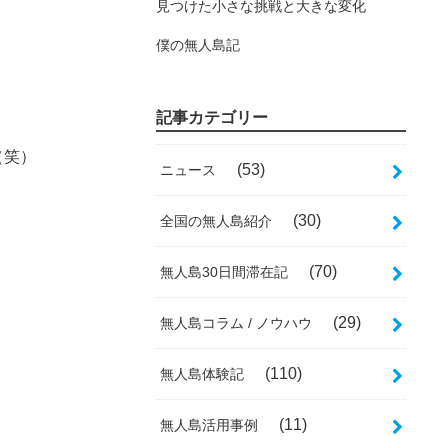
見つけた小さな挑戦と大きな変化
僕の無人島記
記事カテゴリー
（笑）
(53)
ニュース
(30)
全国の無人島紹介
(70)
無人島30日間滞在記
(29)
無人島コラム / ノウハウ
(110)
無人島体験記
(11)
無人島活用事例