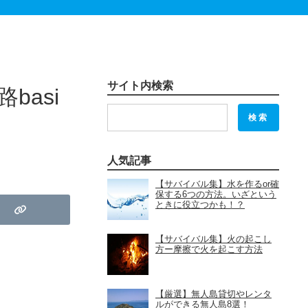
サイト内検索
asi
検索
人気記事
【サバイバル集】水を作るor確
保する6つの方法。いざという
ときに役立つかも！？
【サバイバル集】火の起こし
方ー摩擦で火を起こす方法
【厳選】無人島貸切やレンタ
ルができる無人島8選！