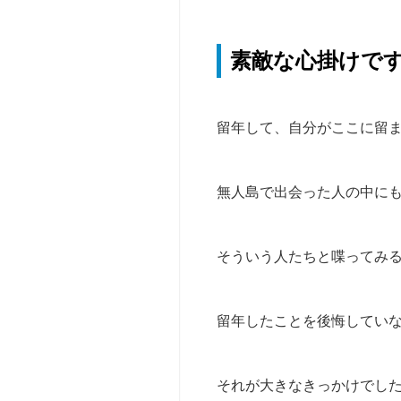
無
人
島
素敵な心掛けで
セ
レ
ク
留年して、自分がここに留
ト
法
人
無人島で出会った人の中に
向
け
（社
そういう人たちと喋ってみ
内
行
事・
留年したことを後悔してい
研
修
等）
それが大きなきっかけでし