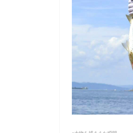
向
け
教
育
機
関
向
け