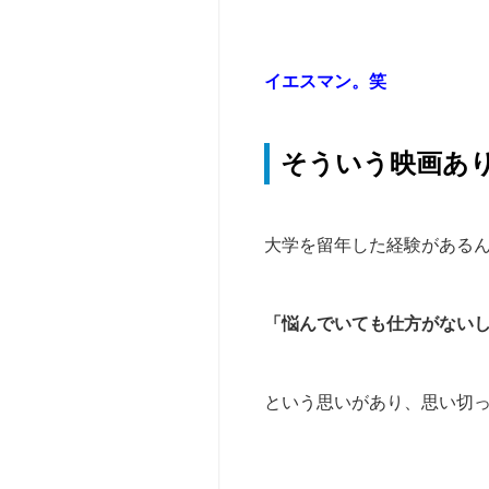
育
機
【参
関
加
向
型】
イエスマン。笑
け
ベ
ー
そ
シ
そういう映画あ
の
ッ
他
ク
の
キ
お
ャ
大学を留年した経験がある
問
ン
い
プ
合
愛
「悩んでいても仕方がない
わ
知
せ
【仲
という思いがあり、思い切
間
と
行
く】