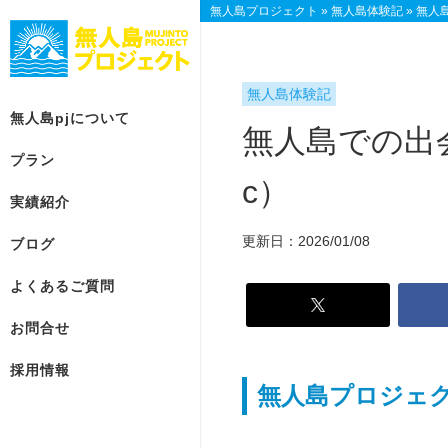
無人島プロジェクト
»
無人島体験記
»
無人
無人島体験記
無人島pjについて
無人島での出
プラン
c）
実績紹介
無
プ
総
人
ラ
合
更新日：2026/01/08
ブログ
島
ン
お
p
一
問
よくあるご質問
j
覧
合
に
せ
お問合せ
【参
つ
加
【参
い
採用情報
型】
加
て
無人島プロジェ
ベ
型】
ス
ー
個