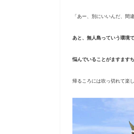
撮
影・
ロ
「あー、別にいいんだ、間
ケ
（t
v・
あと、無人島っていう環境
y
o
u
悩んでいることがますます
t
u
b
帰るころには吹っ切れて楽
e
等）
サ
ー
ク
ル・
団
体