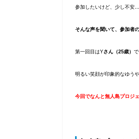
タ
シ
人
参加したいけど、少し不安
ッ
ッ
向
フ
ク
け
キ
法
ャ
そんな声を聞いて、参加者
人
ン
向
プ
け
（2
第一回目はY
さん（25歳）
で
（社
泊
内
3
行
日）
明るい笑顔が印象的なゆう
事・
【参
研
加
修
型】
等）
今回でなんと無人島プロジ
ベ
撮
ー
影・
シ
ロ
ッ
ケ
ク
（t
キ