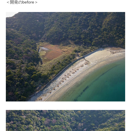
＜開発のbefore＞