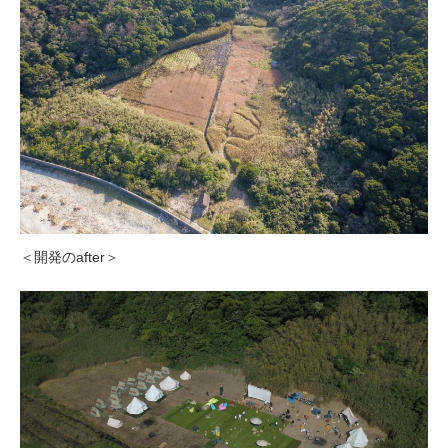
＜開発のafter＞