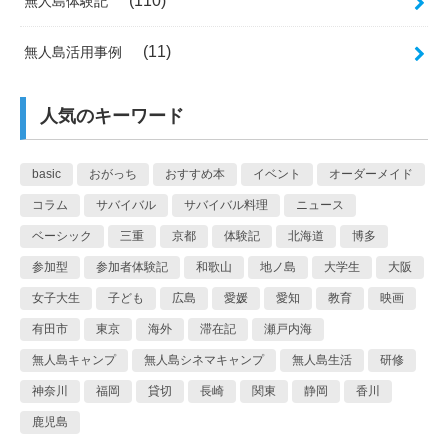
(110)
無人島体験記
(11)
無人島活用事例
人気のキーワード
basic
おがっち
おすすめ本
イベント
オーダーメイド
コラム
サバイバル
サバイバル料理
ニュース
ベーシック
三重
京都
体験記
北海道
博多
参加型
参加者体験記
和歌山
地ノ島
大学生
大阪
女子大生
子ども
広島
愛媛
愛知
教育
映画
有田市
東京
海外
滞在記
瀬戸内海
無人島キャンプ
無人島シネマキャンプ
無人島生活
研修
神奈川
福岡
貸切
長崎
関東
静岡
香川
鹿児島