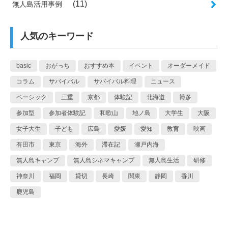
(11)
無人島活用事例
人気のキーワード
basic
おがっち
おすすめ本
イベント
オーダーメイド
コラム
サバイバル
サバイバル料理
ニュース
ベーシック
三重
京都
体験記
北海道
博多
参加型
参加者体験記
和歌山
地ノ島
大学生
大阪
女子大生
子ども
広島
愛媛
愛知
教育
映画
有田市
東京
海外
滞在記
瀬戸内海
無人島キャンプ
無人島シネマキャンプ
無人島生活
研修
神奈川
福岡
貸切
長崎
関東
静岡
香川
鹿児島