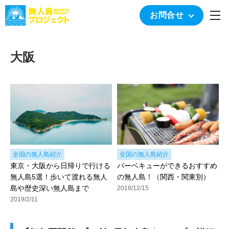
togg
お問合せ
大阪
全国の無人島紹介
全国の無人島紹介
東京・大阪から日帰りで行ける
バーベキューができるおすすめ
無人島5選！歩いて渡れる無人
の無人島！（関西・関東別）
島や歴史深い無人島まで
2018/12/15
2019/2/11