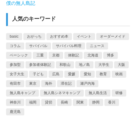
僕の無人島記
人気のキーワード
basic
おがっち
おすすめ本
イベント
オーダーメイド
コラム
サバイバル
サバイバル料理
ニュース
ベーシック
三重
京都
体験記
北海道
博多
参加型
参加者体験記
和歌山
地ノ島
大学生
大阪
女子大生
子ども
広島
愛媛
愛知
教育
映画
有田市
東京
海外
滞在記
瀬戸内海
無人島キャンプ
無人島シネマキャンプ
無人島生活
研修
神奈川
福岡
貸切
長崎
関東
静岡
香川
鹿児島