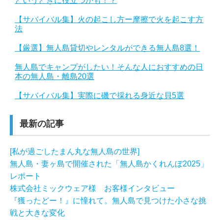
というときに役立つかも！？
【サバイバル集】火の起こし方ー摩擦で火を起こす方
法
【厳選】無人島貸切やレンタルができる無人島8選！
無人島でキャンプがしたい！そんな人におすすめの日
本の無人島・離島20選
【サバイバル集】実際に磯で採れる身近な貝5選
最新の記事
[私が過ごしたまん丸な無人島の世界]
無人島・妻ヶ島で開催された「無人島かくれんぼ2025」
レポート
株式会社ミックウェア様 お客様インタビュー
『獲ったどー！』に憧れて。無人島で見つけた小さな挑
戦と大きな変化