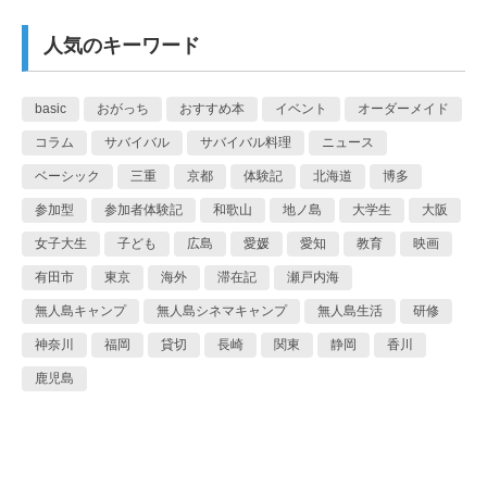
人気のキーワード
basic
おがっち
おすすめ本
イベント
オーダーメイド
コラム
サバイバル
サバイバル料理
ニュース
ベーシック
三重
京都
体験記
北海道
博多
参加型
参加者体験記
和歌山
地ノ島
大学生
大阪
女子大生
子ども
広島
愛媛
愛知
教育
映画
有田市
東京
海外
滞在記
瀬戸内海
無人島キャンプ
無人島シネマキャンプ
無人島生活
研修
神奈川
福岡
貸切
長崎
関東
静岡
香川
鹿児島