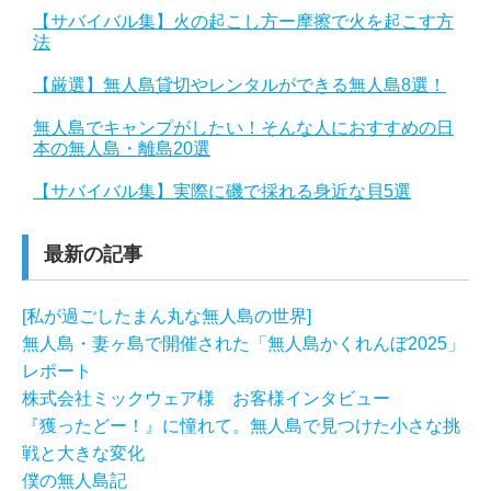
【サバイバル集】火の起こし方ー摩擦で火を起こす方
法
【厳選】無人島貸切やレンタルができる無人島8選！
無人島でキャンプがしたい！そんな人におすすめの日
本の無人島・離島20選
【サバイバル集】実際に磯で採れる身近な貝5選
最新の記事
[私が過ごしたまん丸な無人島の世界]
無人島・妻ヶ島で開催された「無人島かくれんぼ2025」
レポート
株式会社ミックウェア様 お客様インタビュー
『獲ったどー！』に憧れて。無人島で見つけた小さな挑
戦と大きな変化
僕の無人島記