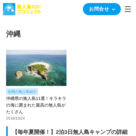
togg
お問合せ
沖縄
全国の無人島紹介
沖縄県の無人島11選！キラキラ
の海に囲まれた最高の無人島が
たくさん
2018/10/24
【毎年夏開催！】2泊3日無人島キャンプの詳細