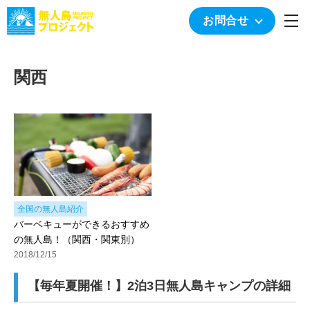
togg
お問合せ
関西
全国の無人島紹介
バーベキューができるおすすめ
の無人島！（関西・関東別）
2018/12/15
【毎年夏開催！】2泊3日無人島キャンプの詳細