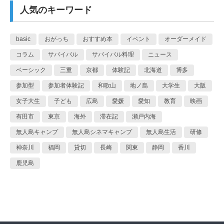
人気のキーワード
basic
おがっち
おすすめ本
イベント
オーダーメイド
コラム
サバイバル
サバイバル料理
ニュース
ベーシック
三重
京都
体験記
北海道
博多
参加型
参加者体験記
和歌山
地ノ島
大学生
大阪
女子大生
子ども
広島
愛媛
愛知
教育
映画
有田市
東京
海外
滞在記
瀬戸内海
無人島キャンプ
無人島シネマキャンプ
無人島生活
研修
神奈川
福岡
貸切
長崎
関東
静岡
香川
鹿児島