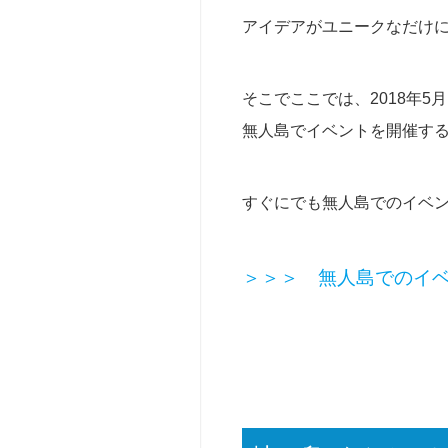
タ
シ
人
ッ
ッ
向
アイデアがユニークなだけ
フ
ク
け
キ
法
ャ
そこでここでは、2018年
人
ン
無人島でイベントを開催す
向
プ
け
（2
（社
泊
内
3
すぐにでも無人島でのイベ
行
日）
事・
【参
研
＞＞＞ 無人島でのイ
加
修
型】
等）
ベ
撮
ー
影・
シ
ロ
ッ
ケ
ク
（t
キ