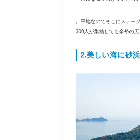
無
人
島
。平地なのでそこにステー
セ
300人が集結しても余裕の
レ
ク
ト
2.美しい海に砂
法
人
向
け
（社
内
行
事・
研
修
等）