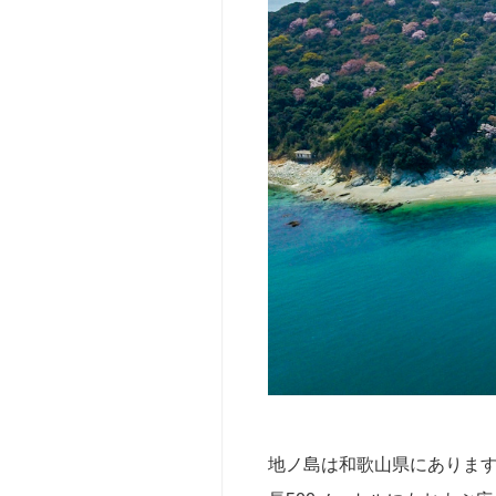
撮
影・
ロ
ケ
（t
v・
y
o
u
t
u
b
e
等）
サ
ー
ク
ル・
地ノ島は和歌山県にありま
団
体