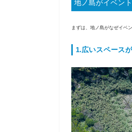
地ノ島がイベント
v、
ャ
y
ン
o
プ
u
姫
まずは、地ノ島がなぜイベ
t
路
u
【参
b
1.広いスペース
加
e
型】
等）
ベ
サ
ー
ー
シ
ク
ッ
ル・
ク
団
キ
体
ャ
向
ン
け
プ
博
教
多