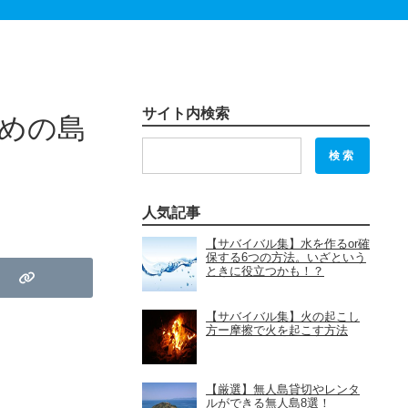
サイト内検索
めの島
検索
人気記事
【サバイバル集】水を作るor確
保する6つの方法。いざという
ときに役立つかも！？
【サバイバル集】火の起こし
方ー摩擦で火を起こす方法
【厳選】無人島貸切やレンタ
ルができる無人島8選！