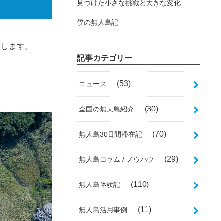
見つけた小さな挑戦と大きな変化
僕の無人島記
介します。
記事カテゴリー
(53)
ニュース
(30)
全国の無人島紹介
(70)
無人島30日間滞在記
(29)
無人島コラム / ノウハウ
(110)
無人島体験記
(11)
無人島活用事例