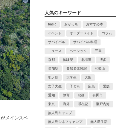
人気のキーワード
basic
おがっち
おすすめ本
イベント
オーダーメイド
コラム
サバイバル
サバイバル料理
ニュース
ベーシック
三重
京都
体験記
北海道
博多
参加型
参加者体験記
和歌山
地ノ島
大学生
大阪
女子大生
子ども
広島
愛媛
愛知
教育
映画
有田市
東京
海外
滞在記
瀬戸内海
無人島キャンプ
チがメインスペ
無人島シネマキャンプ
無人島生活