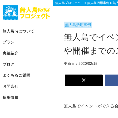
無人島プロジェクト
»
無人島活用事例
»
無
無人島活用事例
無人島pjについて
無人島でイベ
プラン
や開催までの
実績紹介
無
プ
総
人
ラ
合
更新日：2020/02/15
ブログ
島
ン
お
p
一
問
よくあるご質問
j
覧
合
に
せ
お問合せ
【参
つ
加
【参
い
採用情報
型】
加
て
無人島でイベントができる
ベ
型】
ス
ー
個