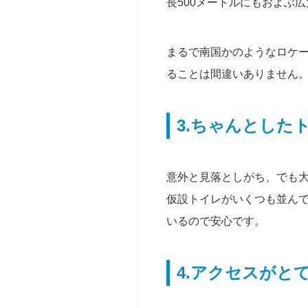
長500メートルにもおよぶ
向
け
まるで南国かのようなロケ
教
ることは間違いありません
育
機
関
向
3.ちゃんとした
け
意外と見落としがち、でも
仮設トイレがいくつも並ん
いるので安心です。
4.アクセスがと