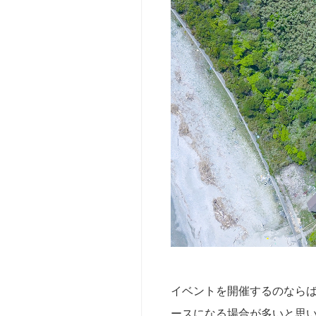
育
機
【参
関
加
向
型】
け
ベ
ー
そ
シ
の
ッ
他
ク
の
キ
お
ャ
問
ン
い
プ
合
愛
わ
知
せ
【仲
間
と
イベントを開催するのなら
行
く】
ースになる場合が多いと思