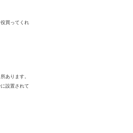
一役買ってくれ
カ所あります。
でに設置されて