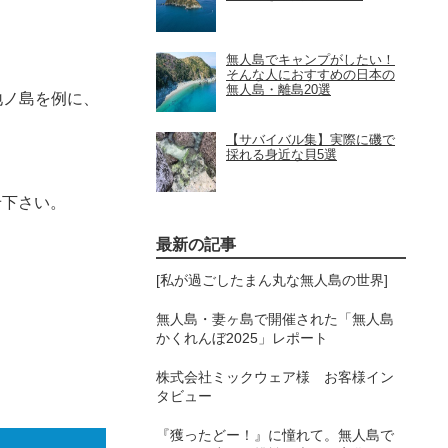
無人島でキャンプがしたい！
そんな人におすすめの日本の
無人島・離島20選
地ノ島を例に、
【サバイバル集】実際に磯で
採れる身近な貝5選
せ下さい。
最新の記事
[私が過ごしたまん丸な無人島の世界]
無人島・妻ヶ島で開催された「無人島
かくれんぼ2025」レポート
株式会社ミックウェア様 お客様イン
タビュー
『獲ったどー！』に憧れて。無人島で