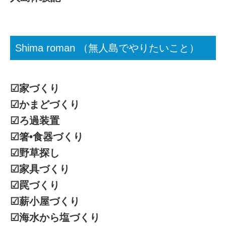
Shima roman （無人島でやりたいこと）
☑︎家づくり
☑︎かまどづくり
☑︎ろ過装置
☑︎箸•食器づくり
☑︎野草探し
☑︎家具づくり
☑︎罠づくり
☑︎薪小屋づくり
☑︎海水から塩づくり