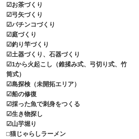
☑︎お茶づくり
☑︎弓矢づくり
☑︎パチンコづくり
☑︎庭づくり
☑︎釣り竿づくり
☑︎土器づくり、石器づくり
☑︎1から火起こし（錐揉み式、弓切り式、竹
筒式）
☑︎島探検（未開拓エリア）
☑︎船の修復
☑︎採った魚で刺身をつくる
☑︎生き物探し
☑︎山芋堀り
□猫じゃらしラーメン