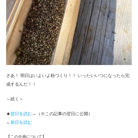
さあ！ 明日はいよいよ粉づくり！！ いったいいつになったら完
成するんだ！！
～続く～
★
翌日を読む
→（※この記事の翌日に公開）
←
前日を読む
【この企画について】