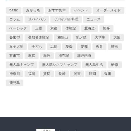
basic
おがっち
おすすめ本
イベント
オーダーメイド
コラム
サバイバル
サバイバル料理
ニュース
ベーシック
三重
京都
体験記
北海道
博多
参加型
参加者体験記
和歌山
地ノ島
大学生
大阪
女子大生
子ども
広島
愛媛
愛知
教育
映画
有田市
東京
海外
滞在記
瀬戸内海
無人島キャンプ
無人島シネマキャンプ
無人島生活
研修
神奈川
福岡
貸切
長崎
関東
静岡
香川
鹿児島