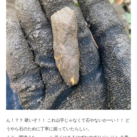
ん！？？ 硬いぞ！！ これ山芋じゃなくて石やないかーい！！ ど
うやら石のために丁寧に掘っていたらしい。