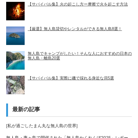
【サバイバル集】火の起こし方ー摩擦で火を起こす方法
【厳選】無人島貸切やレンタルができる無人島8選！
無人島でキャンプがしたい！そんな人におすすめの日本の
無人島・離島20選
【サバイバル集】実際に磯で採れる身近な貝5選
最新の記事
[私が過ごしたまん丸な無人島の世界]
無人島・妻ヶ島で開催された「無人島かくれんぼ2025」レポー