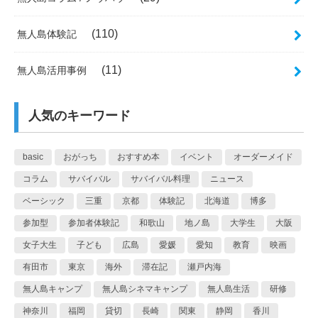
(110)
無人島体験記
(11)
無人島活用事例
人気のキーワード
basic
おがっち
おすすめ本
イベント
オーダーメイド
コラム
サバイバル
サバイバル料理
ニュース
ベーシック
三重
京都
体験記
北海道
博多
参加型
参加者体験記
和歌山
地ノ島
大学生
大阪
女子大生
子ども
広島
愛媛
愛知
教育
映画
有田市
東京
海外
滞在記
瀬戸内海
無人島キャンプ
無人島シネマキャンプ
無人島生活
研修
神奈川
福岡
貸切
長崎
関東
静岡
香川