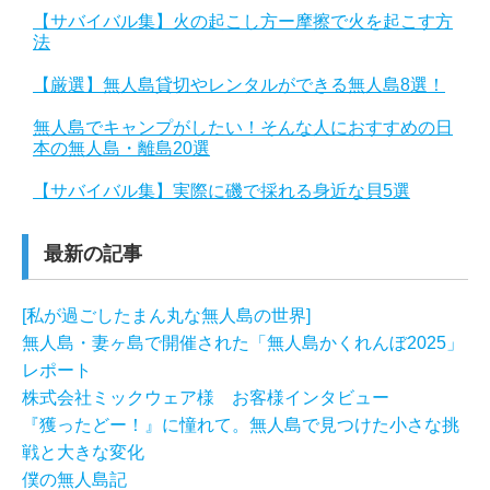
【サバイバル集】火の起こし方ー摩擦で火を起こす方
法
【厳選】無人島貸切やレンタルができる無人島8選！
無人島でキャンプがしたい！そんな人におすすめの日
本の無人島・離島20選
【サバイバル集】実際に磯で採れる身近な貝5選
最新の記事
[私が過ごしたまん丸な無人島の世界]
無人島・妻ヶ島で開催された「無人島かくれんぼ2025」
レポート
株式会社ミックウェア様 お客様インタビュー
『獲ったどー！』に憧れて。無人島で見つけた小さな挑
戦と大きな変化
僕の無人島記