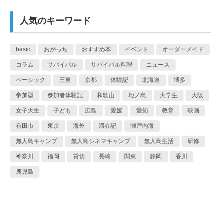
人気のキーワード
basic
おがっち
おすすめ本
イベント
オーダーメイド
コラム
サバイバル
サバイバル料理
ニュース
ベーシック
三重
京都
体験記
北海道
博多
参加型
参加者体験記
和歌山
地ノ島
大学生
大阪
女子大生
子ども
広島
愛媛
愛知
教育
映画
有田市
東京
海外
滞在記
瀬戸内海
無人島キャンプ
無人島シネマキャンプ
無人島生活
研修
神奈川
福岡
貸切
長崎
関東
静岡
香川
鹿児島