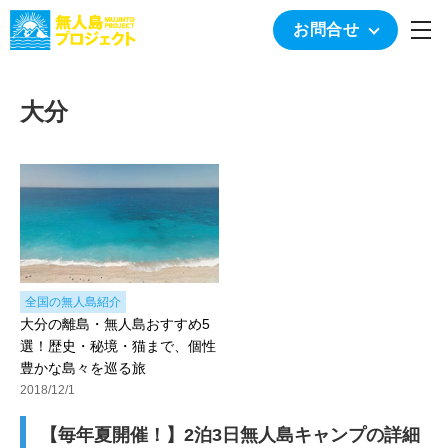
togg
お問合せ
大分
全国の無人島紹介
大分の離島・無人島おすすめ5
選！歴史・秘境・猫まで、個性
豊かな島々を巡る旅
2018/12/1
【毎年夏開催！】2泊3日無人島キャンプの詳細