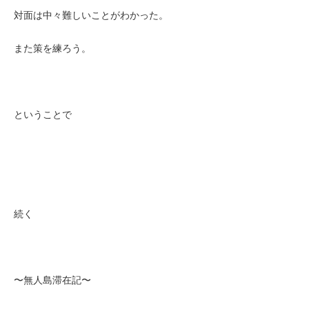
対面は中々難しいことがわかった。
また策を練ろう。
ということで
続く
〜無人島滞在記〜