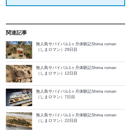
関連記事
無人島サバイバル1ヶ月体験記Shima roman
（しまロマン）29日目
無人島サバイバル1ヶ月体験記Shima roman
（しまロマン）12日目
無人島サバイバル1ヶ月体験記Shima roman
（しまロマン）7日目
無人島サバイバル1ヶ月体験記Shima roman
（しまロマン）22日目