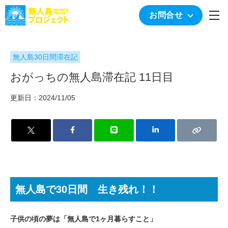
togg
お問合せ
無人島30日間滞在記
おがっちの無人島滞在記 11日目
更新日：2024/11/05
無人島で30日間 生き残れ！！
子供の頃の夢は「無人島で1ヶ月暮らすこと」