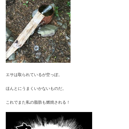
エサは取られているが空っぽ。
ほんとにうまくいかないものだ。
これでまた私の脂肪も燃焼される！