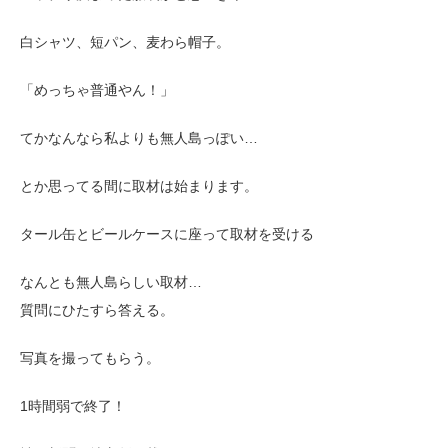
白シャツ、短パン、麦わら帽子。
「めっちゃ普通やん！」
てかなんなら私よりも無人島っぽい…
とか思ってる間に取材は始まります。
タール缶とビールケースに座って取材を受ける
なんとも無人島らしい取材…
質問にひたすら答える。
写真を撮ってもらう。
1時間弱で終了！