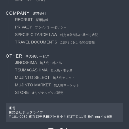
COMPANY
運営会社
RECRUIT
採用情報
PRIVACY
プライバシーポリシー
SPECIFIC TARDE LAW
特定商取引法に基づく表記
TRAVEL DOCUMENTS
ご旅行における関係書類
OTHER
その他サービス
JINOSHIMA
無人島・地ノ島
TSUMAGASHIMA
無人島・妻ヶ島
MUJINTO SELECT
無人島セレクト
MUJINTO MARKET
無人島マーケット
STORE
オリジナルグッズ販売
運営
株式会社ジョブライブ
〒101-0052 東京都千代田区神田小川町3丁目11番 E/Frontビル9階