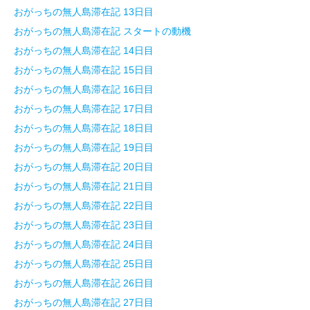
おがっちの無人島滞在記 13日目
おがっちの無人島滞在記 スタートの動機
おがっちの無人島滞在記 14日目
おがっちの無人島滞在記 15日目
おがっちの無人島滞在記 16日目
おがっちの無人島滞在記 17日目
おがっちの無人島滞在記 18日目
おがっちの無人島滞在記 19日目
おがっちの無人島滞在記 20日目
おがっちの無人島滞在記 21日目
おがっちの無人島滞在記 22日目
おがっちの無人島滞在記 23日目
おがっちの無人島滞在記 24日目
おがっちの無人島滞在記 25日目
おがっちの無人島滞在記 26日目
おがっちの無人島滞在記 27日目