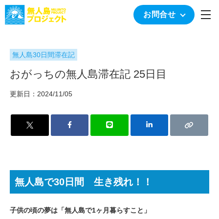
togg
お問合せ
無人島30日間滞在記
おがっちの無人島滞在記 25日目
更新日：2024/11/05
無人島で30日間 生き残れ！！
子供の頃の夢は「無人島で1ヶ月暮らすこと」