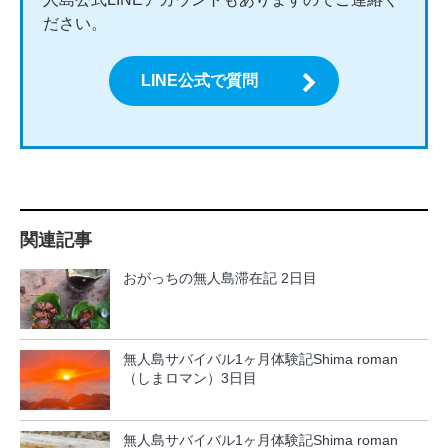
ださい。
LINE公式で質問
関連記事
おがっちの無人島滞在記 2日目
無人島サバイバル1ヶ月体験記Shima roman
（しまロマン）3日目
無人島サバイバル1ヶ月体験記Shima roman