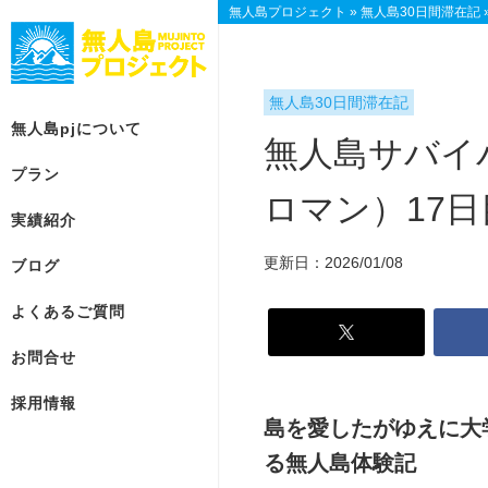
無人島プロジェクト
»
無人島30日間滞在記
無人島30日間滞在記
無人島pjについて
無人島サバイバ
プラン
ロマン）17日
実績紹介
無
プ
総
人
ラ
合
更新日：2026/01/08
ブログ
島
ン
お
p
一
問
よくあるご質問
j
覧
合
に
せ
お問合せ
【参
つ
加
【参
い
採用情報
型】
加
て
島を愛したがゆえに大
ベ
型】
る無人島体験記
ス
ー
個