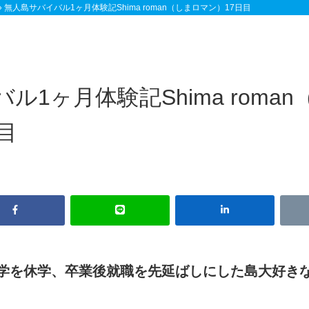
»
無人島サバイバル1ヶ月体験記Shima roman（しまロマン）17日目
ル1ヶ月体験記Shima roman
目
学を休学、卒業後就職を先延ばしにした島大好き