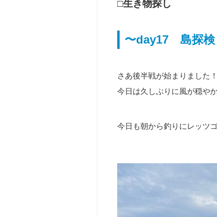
育
□生き物探し
機
【参
関
加
向
型】
〜day17 島
け
ベ
ー
そ
シ
の
さあ後半戦が始まりました
ッ
他
ク
今日は久しぶりに風が穏や
の
キ
お
ャ
問
ン
今日も朝から釣りにレッツゴ
い
プ
合
愛
わ
知
せ
【仲
間
と
行
く】