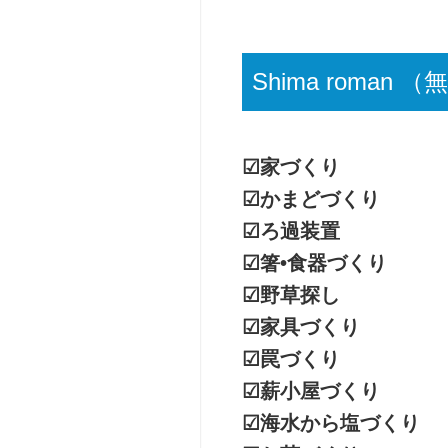
タ
シ
人
ッ
ッ
向
フ
ク
け
キ
Shima roma
法
ャ
人
ン
向
プ
け
（2
☑︎家づくり
（社
泊
☑︎かまどづくり
内
3
行
日）
☑︎ろ過装置
事・
☑︎箸•食器づくり
【参
研
加
修
☑︎野草探し
型】
等）
☑︎家具づくり
ベ
撮
ー
☑︎罠づくり
影・
シ
☑︎薪小屋づくり
ロ
ッ
ケ
ク
☑︎海水から塩づくり
（t
キ