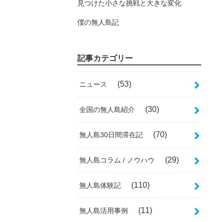
見つけた小さな挑戦と大きな変化
僕の無人島記
記事カテゴリー
(53)
ニュース
(30)
全国の無人島紹介
(70)
無人島30日間滞在記
(29)
無人島コラム / ノウハウ
(110)
無人島体験記
(11)
無人島活用事例