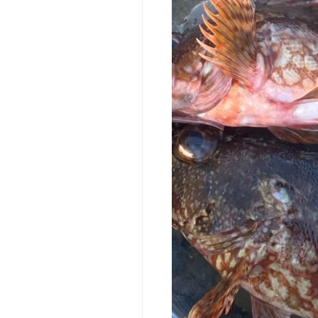
向
け
教
育
機
関
向
け