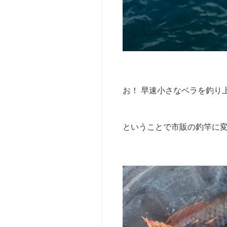
撮
影・
ロ
ケ
（t
v・
y
o
お！ 早速小さなベラを釣り
u
t
u
b
ということで市販の釣竿に変
e
等）
サ
ー
ク
ル・
団
体