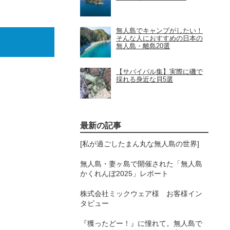
無人島でキャンプがしたい！
そんな人におすすめの日本の
無人島・離島20選
【サバイバル集】実際に磯で
採れる身近な貝5選
最新の記事
[私が過ごしたまん丸な無人島の世界]
無人島・妻ヶ島で開催された「無人島
かくれんぼ2025」レポート
株式会社ミックウェア様 お客様イン
タビュー
『獲ったどー！』に憧れて。無人島で