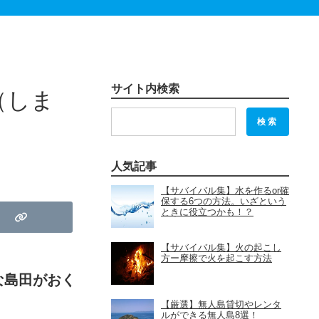
サイト内検索
（しま
検索
人気記事
【サバイバル集】水を作るor確
保する6つの方法。いざという
ときに役立つかも！？
【サバイバル集】火の起こし
方ー摩擦で火を起こす方法
な島田がおく
【厳選】無人島貸切やレンタ
ルができる無人島8選！