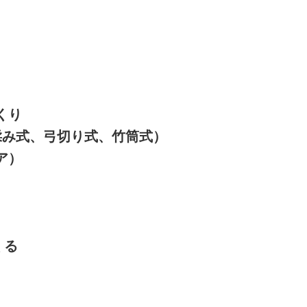
くり
揉み式、弓切り式、竹筒式）
ア）
くる