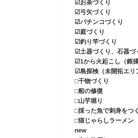
☑︎お茶づくり
v、
ャ
y
ン
☑︎弓矢づくり
o
プ
☑︎パチンコづくり
u
姫
☑︎庭づくり
t
路
u
☑︎釣り竿づくり
【参
b
☑︎土器づくり、石器づ
加
e
型】
等）
☑︎1から火起こし（錐
ベ
☑︎島探検（未開拓エリ
サ
ー
ー
シ
□干物づくり
ク
ッ
□船の修復
ル・
ク
団
キ
□山芋堀り
体
ャ
□採った魚で刺身をつ
向
ン
け
プ
□猫じゃらしラーメン
博
new
教
多