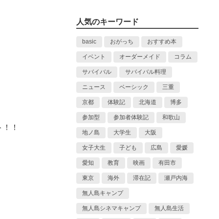
人気のキーワード
basic
おがっち
おすすめ本
イベント
オーダーメイド
コラム
サバイバル
サバイバル料理
ニュース
ベーシック
三重
京都
体験記
北海道
博多
参加型
参加者体験記
和歌山
ト！！
地ノ島
大学生
大阪
女子大生
子ども
広島
愛媛
愛知
教育
映画
有田市
東京
海外
滞在記
瀬戸内海
無人島キャンプ
無人島シネマキャンプ
無人島生活