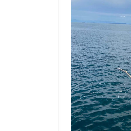
無
人
島
セ
レ
ク
ト
法
人
向
け
（社
内
行
事・
研
修
等）