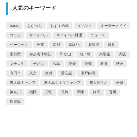
人気のキーワード
basic
おがっち
おすすめ本
イベント
オーダーメイド
コラム
サバイバル
サバイバル料理
ニュース
ベーシック
三重
京都
体験記
北海道
博多
参加型
参加者体験記
和歌山
地ノ島
大学生
大阪
女子大生
子ども
広島
愛媛
愛知
教育
映画
有田市
東京
海外
滞在記
瀬戸内海
無人島キャンプ
無人島シネマキャンプ
無人島生活
研修
神奈川
福岡
貸切
長崎
関東
静岡
香川
鹿児島