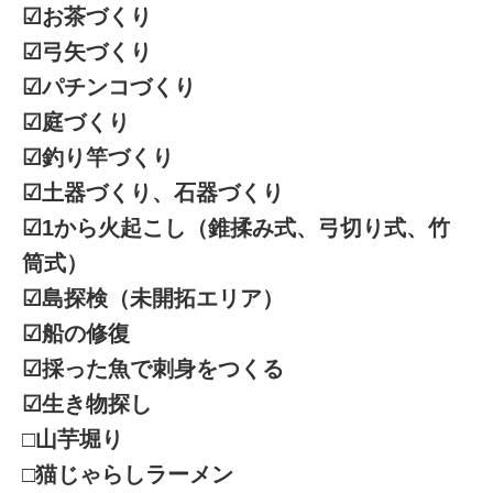
☑︎お茶づくり
☑︎弓矢づくり
☑︎パチンコづくり
☑︎庭づくり
☑︎釣り竿づくり
☑︎土器づくり、石器づくり
☑︎1から火起こし（錐揉み式、弓切り式、竹
筒式）
☑︎島探検（未開拓エリア）
☑︎船の修復
☑︎採った魚で刺身をつくる
☑︎生き物探し
□山芋堀り
□猫じゃらしラーメン