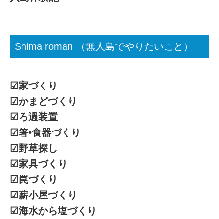
Shima roman （無人島でやりたいこと）
☑︎家づくり
☑︎かまどづくり
☑︎ろ過装置
☑︎箸•食器づくり
☑︎野草探し
☑︎家具づくり
☑︎罠づくり
☑︎薪小屋づくり
☑︎海水から塩づくり