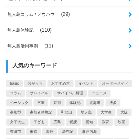
(29)
無人島コラム / ノウハウ
(110)
無人島体験記
(11)
無人島活用事例
人気のキーワード
basic
おがっち
おすすめ本
イベント
オーダーメイド
コラム
サバイバル
サバイバル料理
ニュース
ベーシック
三重
京都
体験記
北海道
博多
参加型
参加者体験記
和歌山
地ノ島
大学生
大阪
女子大生
子ども
広島
愛媛
愛知
教育
映画
有田市
東京
海外
滞在記
瀬戸内海