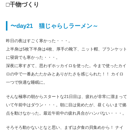
□干物づくり
〜day21 猫じゃらしラーメン～
昨日の夜はすごく寒かった・・・。
上半身は5枚下半身は4枚、厚手の靴下、ニット帽、ブランケット
に寝袋でも寒かった・・・。
深夜に寒すぎて、思わずホッカイロを使った。今まで使ったカイ
ロの中で一番あたたかみとありがたさを感じられた！！ カイロ
一つで快適な睡眠に。
そんな極寒の朝からスタートな21日目は、疲れが非常に溜まって
いて午前中はダウン・・・。朝に目は覚めたが、昼くらいまで拠
点を動けなかった。最近午前中の疲れ具合がハンパない・・・。
そろそろ動かないとなと思い、まずは夕食の貝集めから！ ナイ