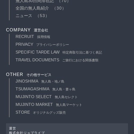
無人島30日間滞在記
（70）
全国の無人島紹介
（30）
ニュース
（53）
COMPANY
運営会社
RECRUIT
採用情報
PRIVACY
プライバシーポリシー
SPECIFIC TARDE LAW
特定商取引法に基づく表記
TRAVEL DOCUMENTS
ご旅行における関係書類
OTHER
その他サービス
JINOSHIMA
無人島・地ノ島
TSUMAGASHIMA
無人島・妻ヶ島
MUJINTO SELECT
無人島セレクト
MUJINTO MARKET
無人島マーケット
STORE
オリジナルグッズ販売
運営
株式会社ジョブライブ