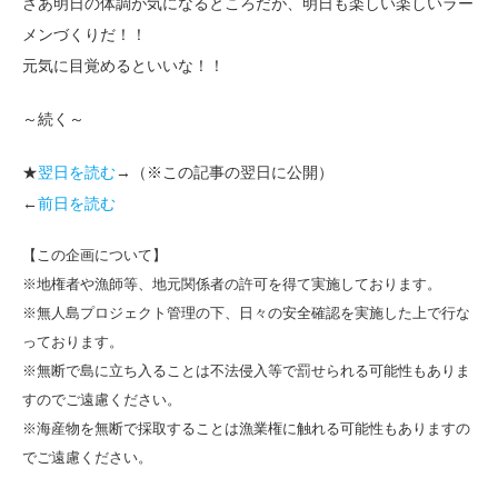
さあ明日の体調が気になるところだが、明日も楽しい楽しいラー
メンづくりだ！！
元気に目覚めるといいな！！
～続く～
★
翌日を読む
→（※この記事の翌日に公開）
←
前日を読む
【この企画について】
※地権者や漁師等、地元関係者の許可を得て実施しております。
※無人島プロジェクト管理の下、日々の安全確認を実施した上で行な
っております。
※無断で島に立ち入ることは不法侵入等で罰せられる可能性もありま
すのでご遠慮ください。
※海産物を無断で採取することは漁業権に触れる可能性もありますの
でご遠慮ください。