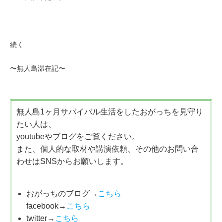
続く
〜無人島滞在記〜
無人島1ヶ月サバイバル生活をしたおがっちを見守り
たい人は、
youtubeやブログをご覧ください。
また、個人的な取材や講演依頼、その他のお問い合
わせはSNSからお願いします。
おがっちのブログ→
こちら
facebook→
こちら
twitter→
こちら