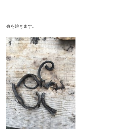
身を焼きます。