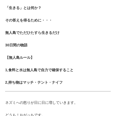
「生きる」とは何か？
その答えを得るために・・・
無人島でただひたすら生きるだけ
30日間の物語
【無人島ルール】
1,食料と水は無人島で自力で確保すること
2,持ち物は
マッチ・テント・ナイフ
ネズミへの怒りが日に日に増していきます。
どうも！おがっちです。