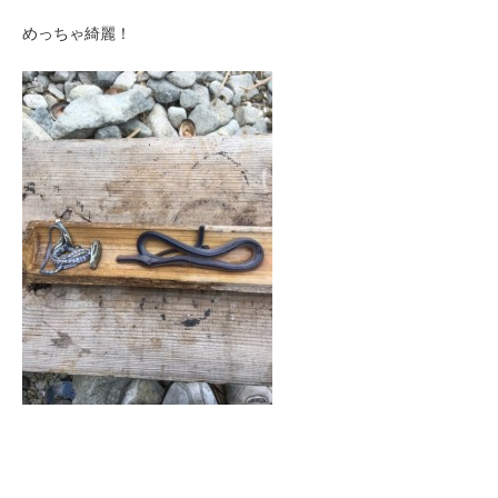
めっちゃ綺麗！