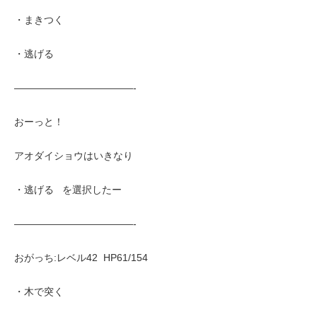
・まきつく
・逃げる
————————————-
おーっと！
アオダイショウはいきなり
・逃げる を選択したー
————————————-
おがっち:レベル42 HP61/154
・木で突く