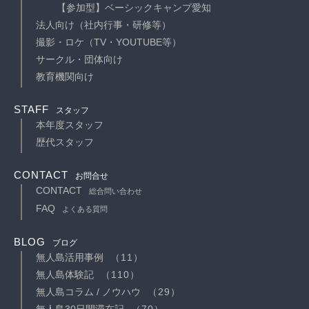
【参加型】ベーシックキャンプ愛知
法人向け（社内行事・研修等）
撮影・ロケ（TV・YOUTUBE等）
サークル・団体向け
教育機関向け
STAFF
スタッフ
本年度スタッフ
歴代スタッフ
CONTACT
お問合せ
CONTACT
総合問い合わせ
FAQ
よくある質問
BLOG
ブログ
無人島活用事例
（11）
無人島体験記
（110）
無人島コラム / ノウハウ
（29）