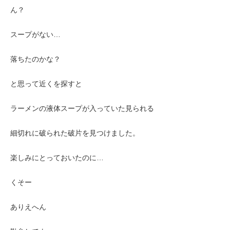
ん？
スープがない…
落ちたのかな？
と思って近くを探すと
ラーメンの液体スープが入っていた見られる
細切れに破られた破片を見つけました。
楽しみにとっておいたのに…
くそー
ありえへん