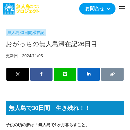
togg
お問合せ
無人島30日間滞在記
おがっちの無人島滞在記26日目
更新日：2024/11/05
無人島で30日間 生き残れ！！
子供の頃の夢は「無人島で1ヶ月暮らすこと」