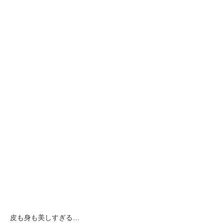
皮も身も美しすぎる…