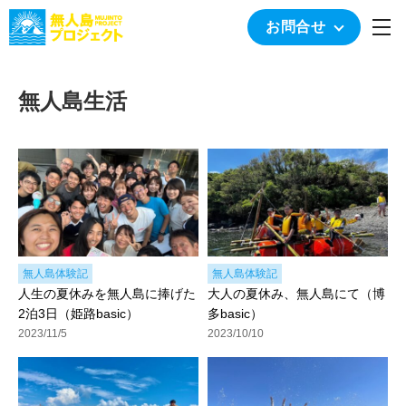
togg
お問合せ
無人島生活
無人島体験記
無人島体験記
人生の夏休みを無人島に捧げた
大人の夏休み、無人島にて（博
2泊3日（姫路basic）
多basic）
2023/11/5
2023/10/10