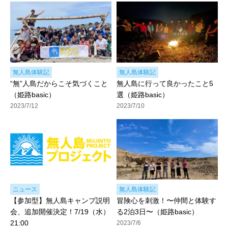
無人島体験記
無人島体験記
“無”人島だからこそ気づくこと
無人島に行って良かったこと5
（姫路basic）
選（姫路basic）
2023/7/12
2023/7/10
ニュース
無人島体験記
【参加型】無人島キャンプ説明
冒険心を刺激！〜仲間と体験す
会、追加開催決定！7/19（水）
る2泊3日〜（姫路basic）
21:00
2023/7/6