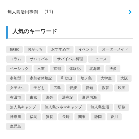
(11)
無人島活用事例
人気のキーワード
basic
おがっち
おすすめ本
イベント
オーダーメイド
コラム
サバイバル
サバイバル料理
ニュース
ベーシック
三重
京都
体験記
北海道
博多
参加型
参加者体験記
和歌山
地ノ島
大学生
大阪
女子大生
子ども
広島
愛媛
愛知
教育
映画
有田市
東京
海外
滞在記
瀬戸内海
無人島キャンプ
無人島シネマキャンプ
無人島生活
研修
神奈川
福岡
貸切
長崎
関東
静岡
香川
鹿児島