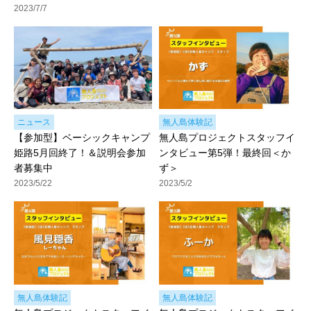
2023/7/7
ニュース
無人島体験記
【参加型】ベーシックキャンプ
無人島プロジェクトスタッフイ
姫路5月回終了！＆説明会参加
ンタビュー第5弾！最終回＜か
者募集中
ず＞
2023/5/22
2023/5/2
無人島体験記
無人島体験記