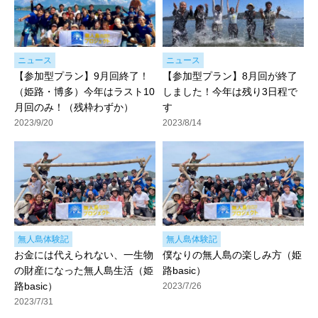
ニュース
ニュース
【参加型プラン】9月回終了！
【参加型プラン】8月回が終了
（姫路・博多）今年はラスト10
しました！今年は残り3日程で
月回のみ！（残枠わずか）
す
2023/9/20
2023/8/14
無人島体験記
無人島体験記
お金には代えられない、一生物
僕なりの無人島の楽しみ方（姫
の財産になった無人島生活（姫
路basic）
路basic）
2023/7/26
2023/7/31